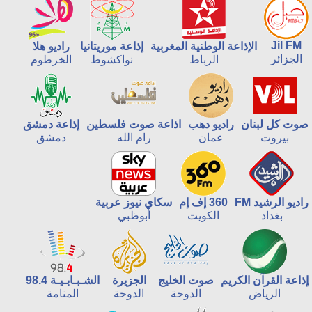
Jil FM
الإذاعة الوطنية المغربية
إذاعة موريتانيا
راديو هلا
الجزائر
الرباط
نواكشوط
الخرطوم
صوت كل لبنان
راديو دهب
اذاعة صوت فلسطين
إذاعة دمشق
بيروت
عمان
رام الله
دمشق
راديو الرشيد FM
360 إف إم
سكاي نيوز عربية
بغداد
الكويت
أبوظبي
إذاعة القرآن الكريم
صوت الخليج
الجزيرة
الشـبـابـيـة 98.4
الرياض
الدوحة
الدوحة
المنامة