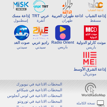
إذاعة الشباب
اذاعة طهران العربية
عربي TRT
إذاعة مسك
مسقط
طهران
أنقرة
إسطنبول
Radio Orient
مونت كارلو الدولية
راديو عربي
صوت الغد
باريس
باريس
سيدني
سيدني
إذاعة الشرق الأوسط
مونتريال
المحطات الاذاعية في نيويورك
المحطات الاذاعية في شيكاغو
المحطات الاذاعية في لوس أنجلوس
المحطات الاذاعية في تورونتو
نسخة الكاملة